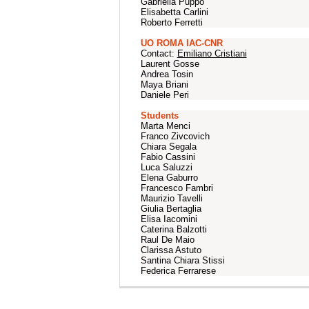
Gabriella Puppo
Elisabetta Carlini
Roberto Ferretti
UO ROMA IAC-CNR
Contact:
Emiliano Cristiani
Laurent Gosse
Andrea Tosin
Maya Briani
Daniele Peri
Students
Marta Menci
Franco Zivcovich
Chiara Segala
Fabio Cassini
Luca Saluzzi
Elena Gaburro
Francesco Fambri
Maurizio Tavelli
Giulia Bertaglia
Elisa Iacomini
Caterina Balzotti
Raul De Maio
Clarissa Astuto
Santina Chiara Stissi
Federica Ferrarese